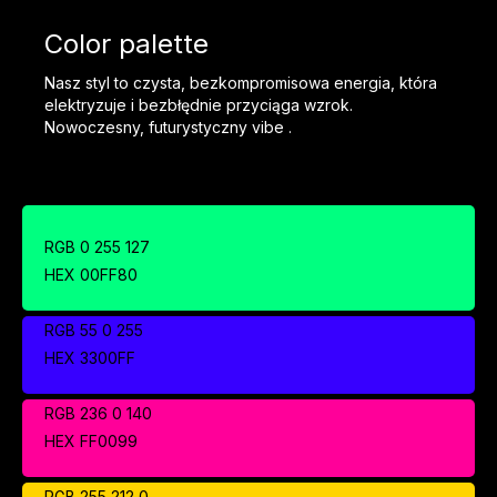
Color palette
Nasz styl to czysta, bezkompromisowa energia, która
elektryzuje i bezbłędnie przyciąga wzrok.
Nowoczesny, futurystyczny vibe .
RGB 0 255 127
HEX 00FF80
RGB 55 0 255
HEX 3300FF
RGB 236 0 140
HEX FF0099
RGB 255 212 0