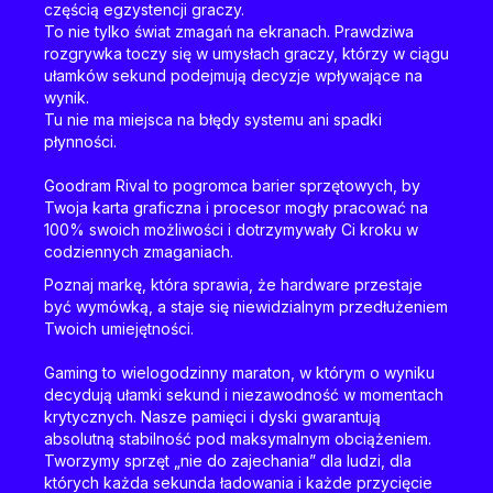
częścią egzystencji graczy.
To nie tylko świat zmagań na ekranach. Prawdziwa
rozgrywka toczy się w umysłach graczy, którzy w ciągu
ułamków sekund podejmują decyzje wpływające na
wynik.
Tu nie ma miejsca na błędy systemu ani spadki
płynności.
Goodram Rival to pogromca barier sprzętowych, by
Twoja karta graficzna i procesor mogły pracować na
100% swoich możliwości i dotrzymywały Ci kroku w
codziennych zmaganiach.
Poznaj markę, która sprawia, że hardware przestaje
być wymówką, a staje się niewidzialnym przedłużeniem
Twoich umiejętności.
Gaming to wielogodzinny maraton, w którym o wyniku
decydują ułamki sekund i niezawodność w momentach
krytycznych. Nasze pamięci i dyski gwarantują
absolutną stabilność pod maksymalnym obciążeniem.
Tworzymy sprzęt „nie do zajechania” dla ludzi, dla
których każda sekunda ładowania i każde przycięcie