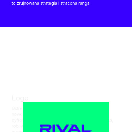
to zrujnowana strategia i stracona ranga.
Logo
Ostre, zacięte litery nadają znakowi dynamiki i
nowoczesnego, technicznego sznytu. Konkretny,
cyfrowy logotyp bez zbędnego gadania – wchodzi,
robi wrażenie i zapada
w pamięć.